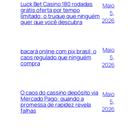
Luck Bet Casino 180 rodadas
Maio
grátis oferta por tempo
5,
limitado: o truque que ninguém
2026
quer que você descubra
Maio
bacará online com pix brasil: o
5,
caos regulado que ninguém
compra
2026
O caos do cassino depósito via
Maio
Mercado Pago: quando a
5,
promessa de rapidez revela
2026
falhas