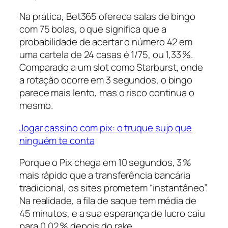
Na prática, Bet365 oferece salas de bingo
com 75 bolas, o que significa que a
probabilidade de acertar o número 42 em
uma cartela de 24 casas é 1/75, ou 1,33 %.
Comparado a um slot como Starburst, onde
a rotação ocorre em 3 segundos, o bingo
parece mais lento, mas o risco continua o
mesmo.
Jogar cassino com pix: o truque sujo que
ninguém te conta
Porque o Pix chega em 10 segundos, 3 %
mais rápido que a transferência bancária
tradicional, os sites prometem “instantâneo”.
Na realidade, a fila de saque tem média de
45 minutos, e a sua esperança de lucro caiu
para 0,02 % depois do rake.