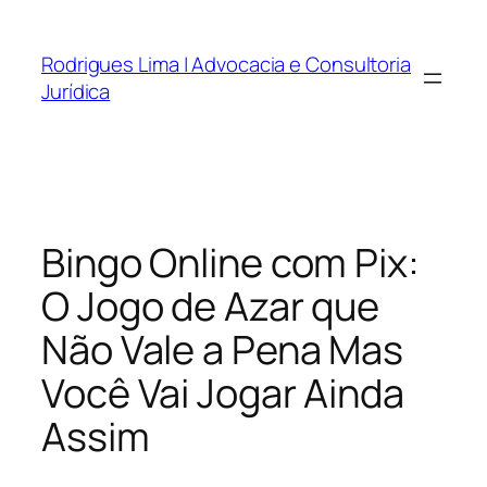
Saltar
para
Rodrigues Lima | Advocacia e Consultoria
o
Jurídica
conteúdo
Bingo Online com Pix:
O Jogo de Azar que
Não Vale a Pena Mas
Você Vai Jogar Ainda
Assim