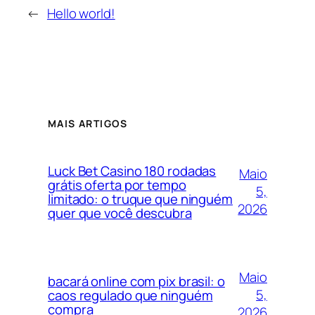
←
Hello world!
MAIS ARTIGOS
Luck Bet Casino 180 rodadas
Maio
grátis oferta por tempo
5,
limitado: o truque que ninguém
2026
quer que você descubra
Maio
bacará online com pix brasil: o
5,
caos regulado que ninguém
compra
2026