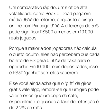
Um comparativo rápido: um slot de alta
volatilidade como Book of Dead paga em
média 96 % de retorno, enquanto o bingo
online com Pix paga 91 %. A diferença de 5 %
pode significar R$500 a menos em 10.000
reais jogados.
Porque a maioria dos jogadores não calcula
o custo oculto, eles não percebem que cada
boleto de Pix gera 0,30 % de taxa para o
operador. Em 10.000 reais depositados, isso
é R$30 “ganho” sem eles saberem.
E se você ainda acha que o “gift” de giros
grátis vale algo, lembre‑se que um giro pode
valer menos que um copo de café,
especialmente quando a taxa de retenção é
de 2,2 % ao mês.