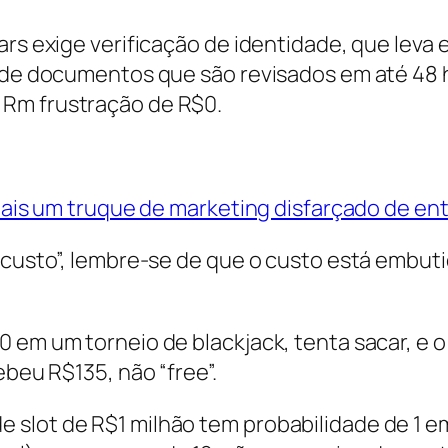
ars exige verificação de identidade, que leva 
ad de documentos que são revisados em até 48
 Rm frustração de R$0.
ó mais um truque de marketing disfarçado de e
m custo”, lembre‑se de que o custo está embu
0 em um torneio de blackjack, tenta sacar, e 
ebeu R$135, não “free”.
 slot de R$1 milhão tem probabilidade de 1 e