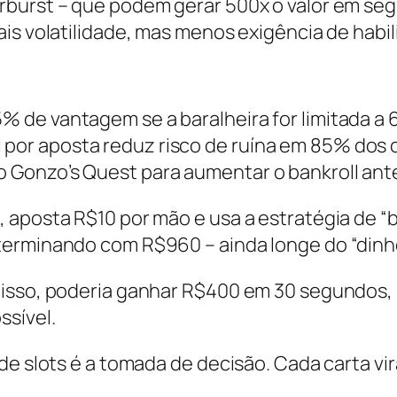
burst – que podem gerar 500x o valor em segu
is volatilidade, mas menos exigência de habil
5% de vantagem se a baralheira for limitada a 
 por aposta reduz risco de ruína em 85% dos 
o Gonzo’s Quest para aumentar o bankroll ante
aposta R$10 por mão e usa a estratégia de “b
erminando com R$960 – ainda longe do “dinheir
isso, poderia ganhar R$400 em 30 segundos, p
ssível.
 de slots é a tomada de decisão. Cada carta v