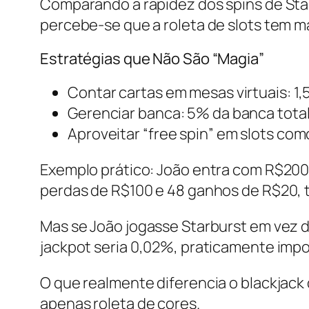
Comparando a rapidez dos spins de Star
percebe‑se que a roleta de slots tem ma
Estratégias que Não São “Magia”
Contar cartas em mesas virtuais: 1,
Gerenciar banca: 5% da banca total
Aproveitar “free spin” em slots com
Exemplo prático: João entra com R$200, 
perdas de R$100 e 48 ganhos de R$20, t
Mas se João jogasse Starburst em vez d
jackpot seria 0,02%, praticamente impo
O que realmente diferencia o blackjack
apenas roleta de cores.