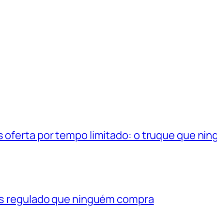
s oferta por tempo limitado: o truque que ni
aos regulado que ninguém compra