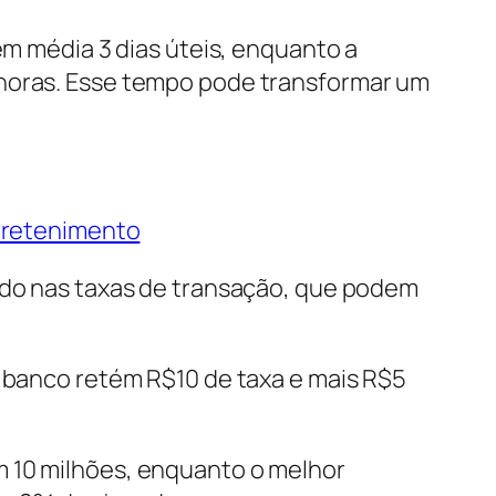
em média 3 dias úteis, enquanto a
 horas. Esse tempo pode transformar um
ntretenimento
tido nas taxas de transação, que podem
o banco retém R$10 de taxa e mais R$5
m 10 milhões, enquanto o melhor