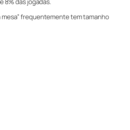
te 8% das jogadas.
 da mesa” frequentemente tem tamanho