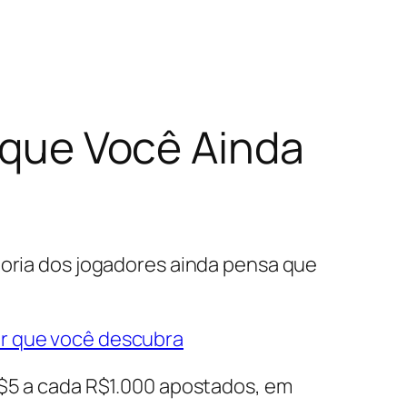
s que Você Ainda
ioria dos jogadores ainda pensa que
er que você descubra
R$5 a cada R$1.000 apostados, em