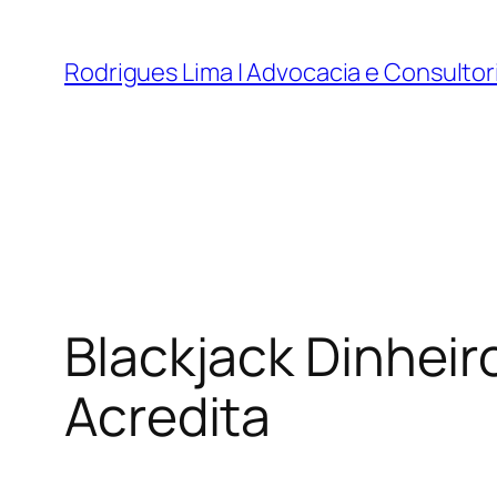
Saltar
para
Rodrigues Lima | Advocacia e Consultori
o
conteúdo
Blackjack Dinheir
Acredita