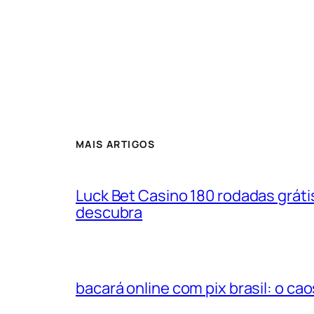
MAIS ARTIGOS
Luck Bet Casino 180 rodadas gráti
descubra
bacará online com pix brasil: o c