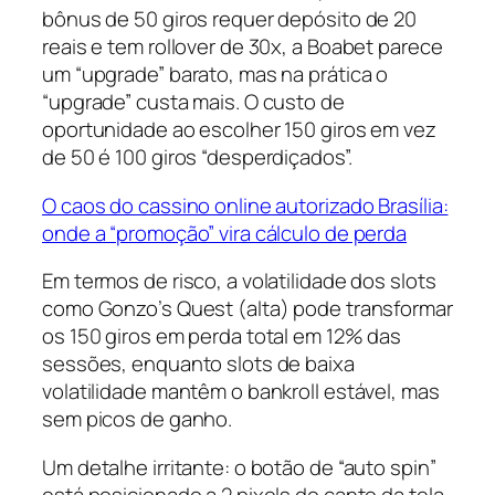
bônus de 50 giros requer depósito de 20
reais e tem rollover de 30x, a Boabet parece
um “upgrade” barato, mas na prática o
“upgrade” custa mais. O custo de
oportunidade ao escolher 150 giros em vez
de 50 é 100 giros “desperdiçados”.
O caos do cassino online autorizado Brasília:
onde a “promoção” vira cálculo de perda
Em termos de risco, a volatilidade dos slots
como Gonzo’s Quest (alta) pode transformar
os 150 giros em perda total em 12% das
sessões, enquanto slots de baixa
volatilidade mantêm o bankroll estável, mas
sem picos de ganho.
Um detalhe irritante: o botão de “auto spin”
está posicionado a 2 pixels do canto da tela,