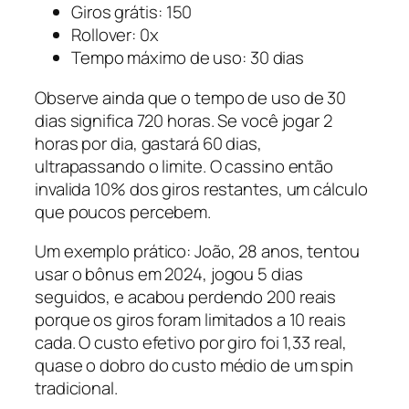
Giros grátis: 150
Rollover: 0x
Tempo máximo de uso: 30 dias
Observe ainda que o tempo de uso de 30
dias significa 720 horas. Se você jogar 2
horas por dia, gastará 60 dias,
ultrapassando o limite. O cassino então
invalida 10% dos giros restantes, um cálculo
que poucos percebem.
Um exemplo prático: João, 28 anos, tentou
usar o bônus em 2024, jogou 5 dias
seguidos, e acabou perdendo 200 reais
porque os giros foram limitados a 10 reais
cada. O custo efetivo por giro foi 1,33 real,
quase o dobro do custo médio de um spin
tradicional.