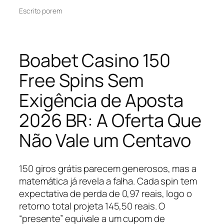
Escrito por
em
Boabet Casino 150
Free Spins Sem
Exigência de Aposta
2026 BR: A Oferta Que
Não Vale um Centavo
150 giros grátis parecem generosos, mas a
matemática já revela a falha. Cada spin tem
expectativa de perda de 0,97 reais, logo o
retorno total projeta 145,50 reais. O
“presente” equivale a um cupom de