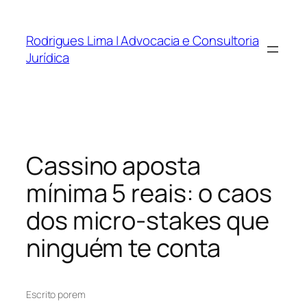
Saltar
para
Rodrigues Lima | Advocacia e Consultoria
o
Jurídica
conteúdo
Cassino aposta
mínima 5 reais: o caos
dos micro‑stakes que
ninguém te conta
Escrito por
em