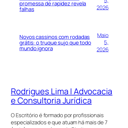
5,
promessa de rapidez revela
2026
falhas
Maio
Novos cassinos com rodadas
5,
grátis: o truque sujo que todo
mundo ignora
2026
Rodrigues Lima | Advocacia
e Consultoria Jurídica
O Escritório é formado por profissionais
especializados e que atuam há mais de 7