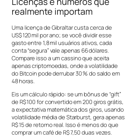
Licenças e números que
realmente importam
Uma licença de Gibraltar custa cerca de
US$ 120 mil por ano; se você dividir esse
gasto entre 1,8 mil usuários ativos, cada
conta “segura” vale apenas 66 dólares.
Compare isso a um cassino que aceita
apenas criptomoedas, onde a volatilidade
do Bitcoin pode derrubar 30 % do saldo em
48 horas.
Eis um cálculo rápido: se um bônus de “gift”
de R$ 100 for convertido em 200 giros grátis,
a expectativa matemática dos giros, usando
volatilidade média de Starburst, gera apenas
R$ 15 de retorno real. Isso é menos do que
comprar um café de R$ 7,50 duas vezes.