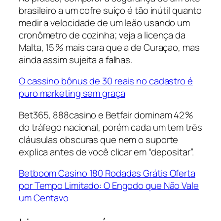
brasileiro a um cofre suíço é tão inútil quanto
medir a velocidade de um leão usando um
cronômetro de cozinha; veja a licença da
Malta, 15 % mais cara que a de Curaçao, mas
ainda assim sujeita a falhas.
O cassino bônus de 30 reais no cadastro é
puro marketing sem graça
Bet365, 888casino e Betfair dominam 42 %
do tráfego nacional, porém cada um tem três
cláusulas obscuras que nem o suporte
explica antes de você clicar em “depositar”.
Betboom Casino 180 Rodadas Grátis Oferta
por Tempo Limitado: O Engodo que Não Vale
um Centavo