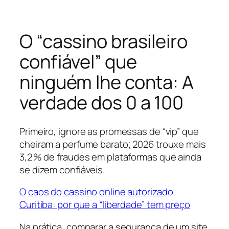
O “cassino brasileiro
confiável” que
ninguém lhe conta: A
verdade dos 0 a 100
Primeiro, ignore as promessas de “vip” que
cheiram a perfume barato; 2026 trouxe mais
3,2 % de fraudes em plataformas que ainda
se dizem confiáveis.
O caos do cassino online autorizado
Curitiba: por que a “liberdade” tem preço
Na prática, comparar a segurança de um site