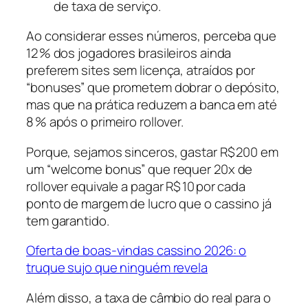
de taxa de serviço.
Ao considerar esses números, perceba que
12 % dos jogadores brasileiros ainda
preferem sites sem licença, atraídos por
“bonuses” que prometem dobrar o depósito,
mas que na prática reduzem a banca em até
8 % após o primeiro rollover.
Porque, sejamos sinceros, gastar R$ 200 em
um “welcome bonus” que requer 20x de
rollover equivale a pagar R$ 10 por cada
ponto de margem de lucro que o cassino já
tem garantido.
Oferta de boas‑vindas cassino 2026: o
truque sujo que ninguém revela
Além disso, a taxa de câmbio do real para o