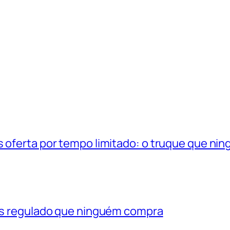
s oferta por tempo limitado: o truque que ni
aos regulado que ninguém compra