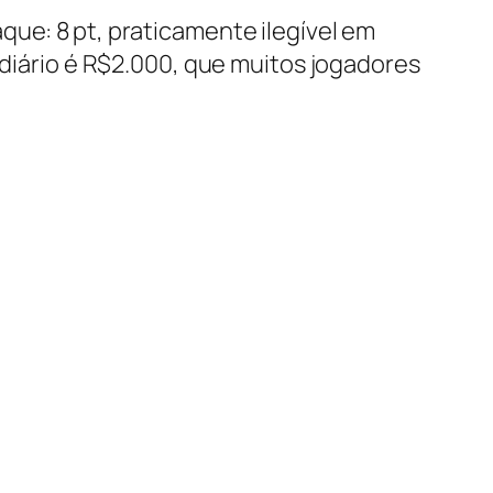
que: 8 pt, praticamente ilegível em
 diário é R$2.000, que muitos jogadores