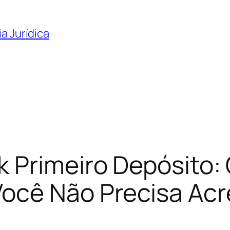
a Jurídica
 Primeiro Depósito:
ocê Não Precisa Acr