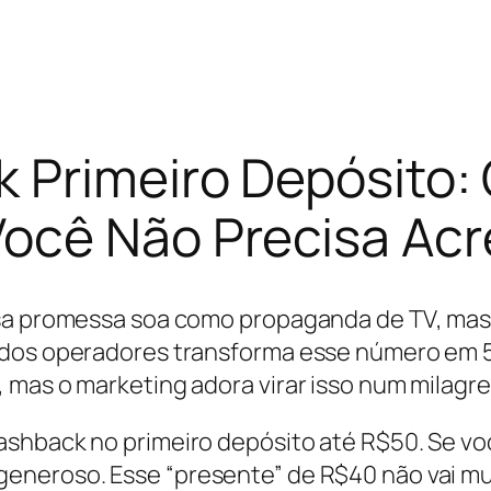
 Primeiro Depósito:
ocê Não Precisa Acr
Essa promessa soa como propaganda de TV, ma
 dos operadores transforma esse número em 5
 mas o marketing adora virar isso num milagre
ashback no primeiro depósito até R$50. Se v
neroso. Esse “presente” de R$40 não vai mud