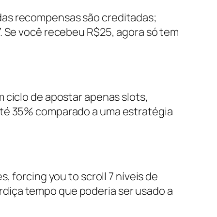
das recompensas são creditadas;
”. Se você recebeu R$25, agora só tem
 ciclo de apostar apenas slots,
 até 35% comparado a uma estratégia
 forcing you to scroll 7 níveis de
rdiça tempo que poderia ser usado a