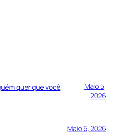
Maio 5,
nguém quer que você
2026
Maio 5, 2026