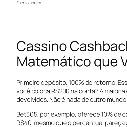
Escrito por
em
Cassino Cashback
Matemático que V
Primeiro depósito, 100% de retorno. 
você coloca R$200 na conta? A maioria
devolvidos. Não é nada de outro mundo,
Bet365, por exemplo, oferece 10% de c
R$40, mesmo que o percentual pareça ge