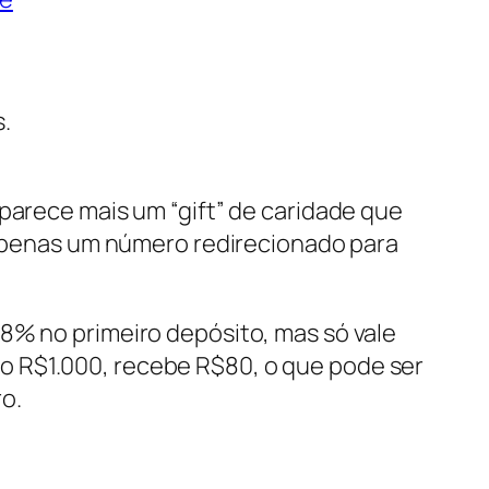
.
parece mais um “gift” de caridade que
é apenas um número redirecionado para
8% no primeiro depósito, mas só vale
o R$1.000, recebe R$80, o que pode ser
o.