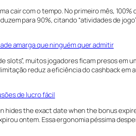
ma cair com o tempo. No primeiro mês, 100% 
eduzem para 90%, citando “atividades de jogo
rdade amarga que ninguém quer admitir
e slots”, muitos jogadores ficam presos em um
limitação reduz a eficiência do cashback em
sões de lucro fácil
n hides the exact date when the bonus expires,
xpirou ontem. Essa ergonomia péssima despe