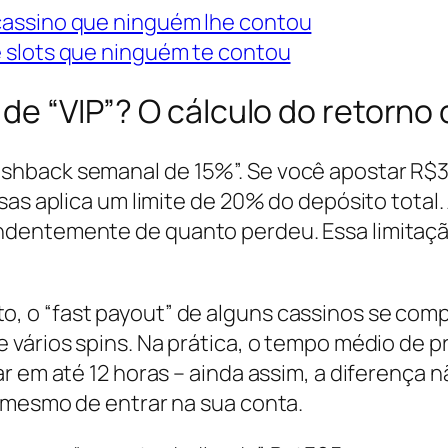
cassino que ninguém lhe contou
 slots que ninguém te contou
 de “VIP”? O cálculo do retorno 
shback semanal de 15%”. Se você apostar R$3
sas aplica um limite de 20% do depósito total
ndentemente de quanto perdeu. Essa limitaçã
 o “fast payout” de alguns cassinos se compo
 vários spins. Na prática, o tempo médio de 
ar em até 12 horas – ainda assim, a diferenç
 mesmo de entrar na sua conta.