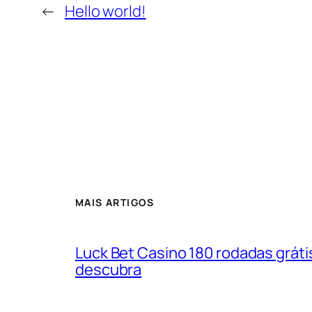
←
Hello world!
MAIS ARTIGOS
Luck Bet Casino 180 rodadas gráti
descubra