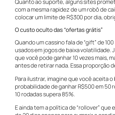
Quanto ao suporte, alguns sites prome
com a mesma rapidez de um robô de caixa
colocar um limite de R$300 por dia, obri
O custo oculto das “ofertas grátis”
Quando um cassino fala de “gift” de 100
usados em jogos de baixa volatilidade. J
que você pode ganhar 10 vezes mais, mas
antes de retirar nada. Essa proporção d
Para ilustrar, imagine que você aceita 
probabilidade de ganhar R$500 em 50 
10 rodadas supera 85%.
E ainda tem a política de “rollover” que