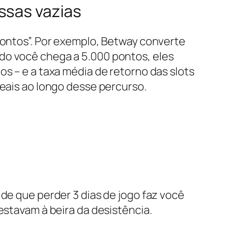
ssas vazias
pontos”. Por exemplo, Betway converte
do você chega a 5.000 pontos, eles
os – e a taxa média de retorno das slots
reais ao longo desse percurso.
 de que perder 3 dias de jogo faz você
estavam à beira da desistência.