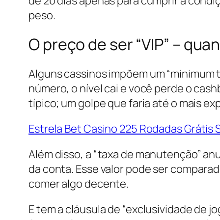
de 20 dias apenas para cumprir a condi
peso.
O preço de ser “VIP” – qua
Alguns cassinos impõem um “minimum tur
número, o nível cai e você perde o cas
típico; um golpe que faria até o mais e
Estrela Bet Casino 225 Rodadas Grátis
Além disso, a “taxa de manutenção” an
da conta. Esse valor pode ser comparad
comer algo decente.
E tem a cláusula de “exclusividade de jo