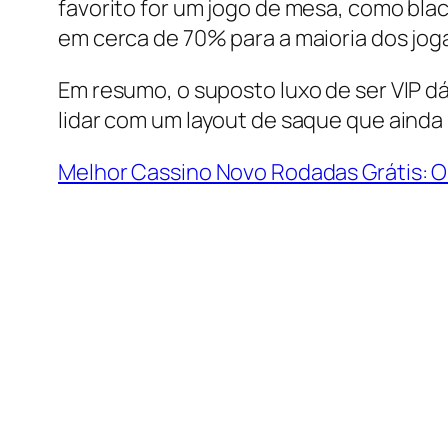
favorito for um jogo de mesa, como black
em cerca de 70% para a maioria dos jog
Em resumo, o suposto luxo de ser VIP dá
lidar com um layout de saque que ainda u
Melhor Cassino Novo Rodadas Grátis: O