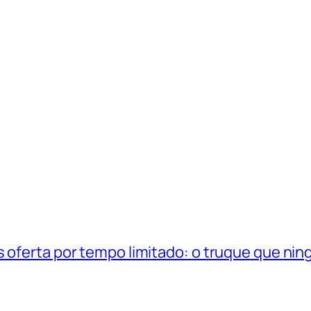
s oferta por tempo limitado: o truque que ni