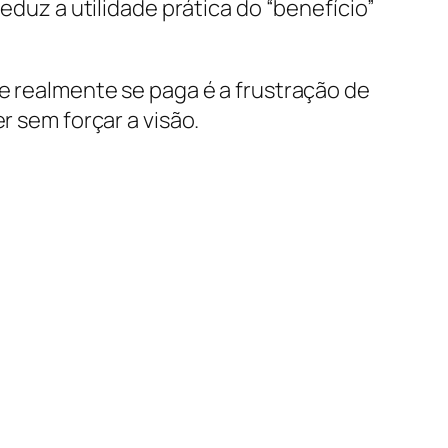
eduz a utilidade prática do “benefício”
ue realmente se paga é a frustração de
r sem forçar a visão.