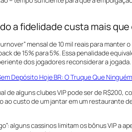
ção – tempo suficiente para que a empolgação
ndo a fidelidade custa mais qu
nover” mensal de 10 mil reais para manter o s
hback de 15% para 5%. Essa penalidade equiv
xperiente dos jogadores reconsiderar a jogada.
 Sem Depósito Hoje BR: O Truque Que Ninguém
ual de alguns clubes VIP pode ser de R$200, 
o ao custo de um jantar em um restaurante d
go”: alguns cassinos limitam os bônus VIP a ap