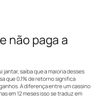
ue não paga a
i jantar, saiba que a maioria desses
a que 0,1% de retorno significa
e ganhos. A diferença entre um cassino
mas em 12 meses isso se traduz em