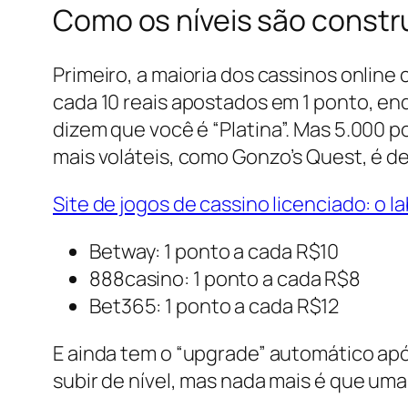
Como os níveis são constr
Primeiro, a maioria dos cassinos online
cada 10 reais apostados em 1 ponto, en
dizem que você é “Platina”. Mas 5.000 p
mais voláteis, como Gonzo’s Quest, é de
Site de jogos de cassino licenciado: o 
Betway: 1 ponto a cada R$10
888casino: 1 ponto a cada R$8
Bet365: 1 ponto a cada R$12
E ainda tem o “upgrade” automático após
subir de nível, mas nada mais é que uma