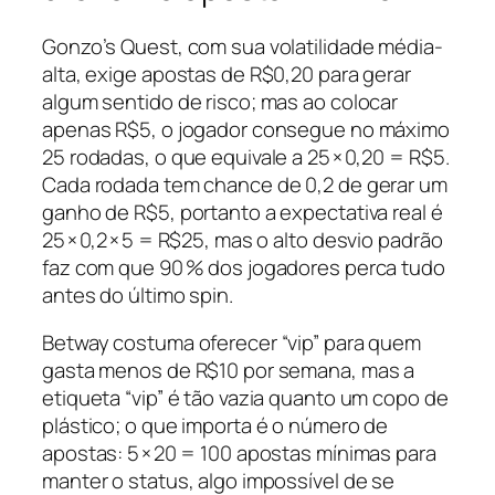
Gonzo’s Quest, com sua volatilidade média-
alta, exige apostas de R$0,20 para gerar
algum sentido de risco; mas ao colocar
apenas R$5, o jogador consegue no máximo
25 rodadas, o que equivale a 25 × 0,20 = R$5.
Cada rodada tem chance de 0,2 de gerar um
ganho de R$5, portanto a expectativa real é
25 × 0,2 × 5 = R$25, mas o alto desvio padrão
faz com que 90 % dos jogadores perca tudo
antes do último spin.
Betway costuma oferecer “vip” para quem
gasta menos de R$10 por semana, mas a
etiqueta “vip” é tão vazia quanto um copo de
plástico; o que importa é o número de
apostas: 5 × 20 = 100 apostas mínimas para
manter o status, algo impossível de se