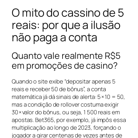
O mito do cassino de 5
reais: por que a ilusão
não paga a conta
Quanto vale realmente R$5
em promoções de casino?
Quando o site exibe “depositar apenas 5
reais e receber 50 de bônus”, a conta
matemática já dá sinais de alerta: 5 × 10 = 50,
mas a condição de rollover costuma exigir
30 × valor do bônus, ou seja, 1 500 reais em
apostas. Bet365, por exemplo, já impôs essa
multiplicação ao longo de 2023, forçando o
jogador a girar centenas de vezes antes de