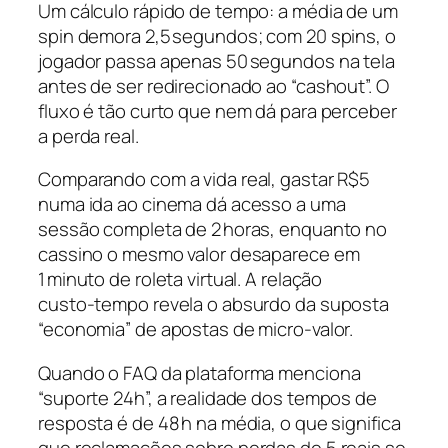
Um cálculo rápido de tempo: a média de um
spin demora 2,5 segundos; com 20 spins, o
jogador passa apenas 50 segundos na tela
antes de ser redirecionado ao “cashout”. O
fluxo é tão curto que nem dá para perceber
a perda real.
Comparando com a vida real, gastar R$5
numa ida ao cinema dá acesso a uma
sessão completa de 2 horas, enquanto no
cassino o mesmo valor desaparece em
1 minuto de roleta virtual. A relação
custo‑tempo revela o absurdo da suposta
“economia” de apostas de micro‑valor.
Quando o FAQ da plataforma menciona
“suporte 24h”, a realidade dos tempos de
resposta é de 48 h na média, o que significa
que reclamações sobre perdas de 5 reais se