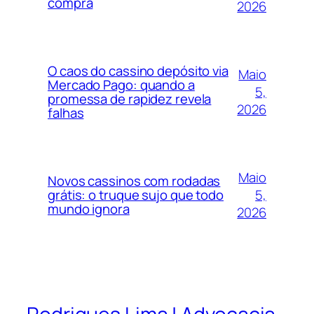
compra
2026
O caos do cassino depósito via
Maio
Mercado Pago: quando a
5,
promessa de rapidez revela
2026
falhas
Maio
Novos cassinos com rodadas
5,
grátis: o truque sujo que todo
mundo ignora
2026