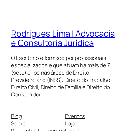
Rodrigues Lima | Advocacia
e Consultoria Jurídica
O Escritório é formado por profissionais
especializados e que atuam há mais de 7
(sete) anos nas áreas de Direito
Previdenciário (INSS), Direito do Trabalho,
Direito Civil, Direito de Família e Direito do
Consumidor.
Blog
Eventos
Sobre
Loja
Perguntas frequentes
Padrões