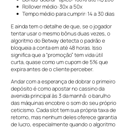
Rollover médio: 30x a 50x
Tempo médio para cumprir: 14 a 30 dias
E ainda tem o detalhe de que, se o jogador
tentar usar o mesmo bônus duas vezes, o
algoritmo do Betway detecta o padrão e
bloqueia a conta em até 48 horas. Isso
significa que a “promoção” tem vida útil
curta, quase como um cupom de 5% que
expira antes de o cliente perceber.
Andar com a esperança de dobrar o primeiro
depósito é como apostar no cassino da
avenida principal às 3 da manhã: o barulho
das máquinas encobre o som do seu próprio
ceticismo. Cada slot tem sua própria taxa de
retorno, mas nenhum deles oferece garantia
de lucro, especialmente quando o algoritmo