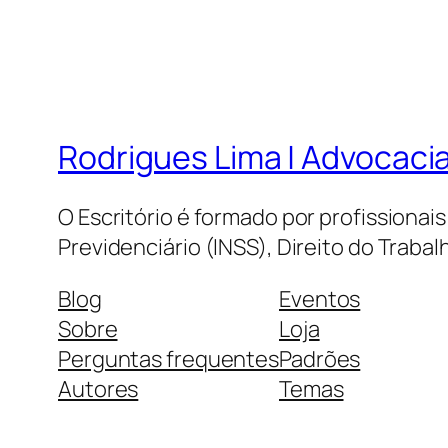
Rodrigues Lima | Advocacia
O Escritório é formado por profissionai
Previdenciário (INSS), Direito do Trabalh
Blog
Eventos
Sobre
Loja
Perguntas frequentes
Padrões
Autores
Temas