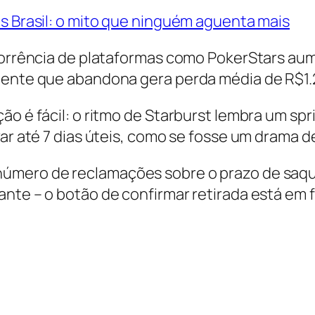
is Brasil: o mito que ninguém aguenta mais
ncorrência de plataformas como PokerStars au
liente que abandona gera perda média de R$1.
ão é fácil: o ritmo de Starburst lembra um sp
var até 7 dias úteis, como se fosse um drama d
úmero de reclamações sobre o prazo de saque 
nte – o botão de confirmar retirada está em f