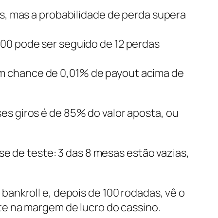
es, mas a probabilidade de perda supera
000 pode ser seguido de 12 perdas
m chance de 0,01% de payout acima de
sses giros é de 85% do valor aposta, ou
se de teste: 3 das 8 mesas estão vazias,
ankroll e, depois de 100 rodadas, vê o
te na margem de lucro do cassino.