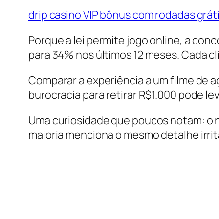
drip casino VIP bônus com rodadas grát
Porque a lei permite jogo online, a co
para 34% nos últimos 12 meses. Cada c
Comparar a experiência a um filme de aç
burocracia para retirar R$1.000 pode le
Uma curiosidade que poucos notam: o n
maioria menciona o mesmo detalhe irrita