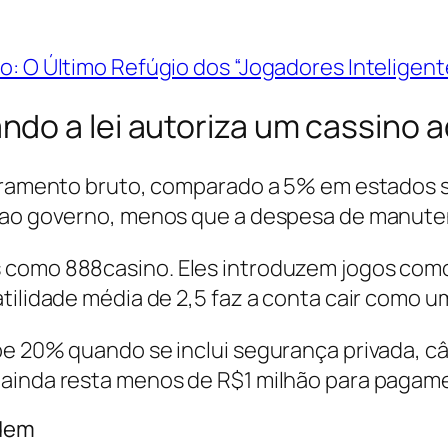
o: O Último Refúgio dos “Jogadores Inteligent
do a lei autoriza um cassino a
turamento bruto, comparado a 5% em estados 
l ao governo, menos que a despesa de manuten
 como 888casino. Eles introduzem jogos como 
tilidade média de 2,5 faz a conta cair como u
be 20% quando se inclui segurança privada, c
 ainda resta menos de R$1 milhão para pagam
ndem