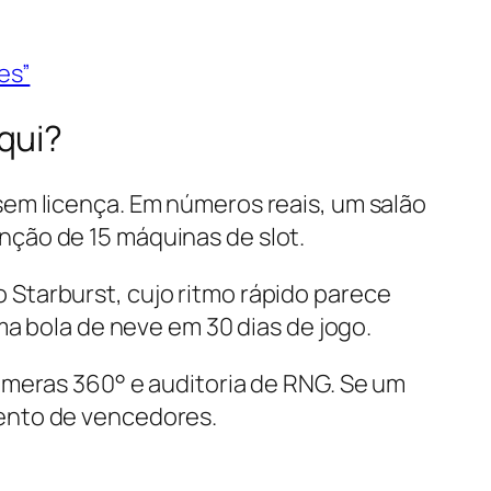
es”
qui?
sem licença. Em números reais, um salão
ção de 15 máquinas de slot.
Starburst, cujo ritmo rápido parece
ma bola de neve em 30 dias de jogo.
âmeras 360° e auditoria de RNG. Se um
ento de vencedores.