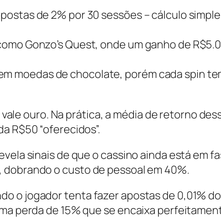
 apostas de 2% por 30 sessões – cálculo simpl
de como Gonzo’s Quest, onde um ganho de R$5.
sem moedas de chocolate, porém cada spin te
is vale ouro. Na prática, a média de retorno de
da R$50 “oferecidos”.
vela sinais de que o cassino ainda está em fa
, dobrando o custo de pessoal em 40%.
 o jogador tenta fazer apostas de 0,01% do b
uma perda de 15% que se encaixa perfeitamen