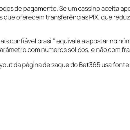
étodos de pagamento. Se um cassino aceita ap
s que oferecem transferências PIX, que red
ais confiável brasil” equivale a apostar no n
 parâmetro com números sólidos, e não com fra
layout da página de saque do Bet365 usa fonte