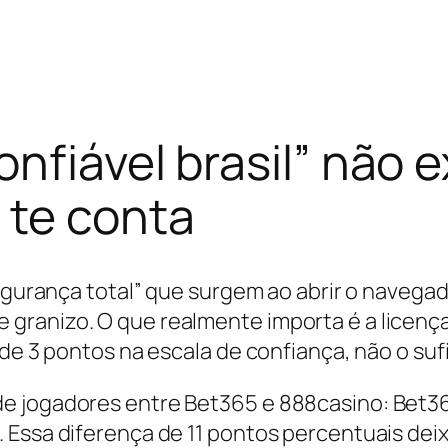
nfiável brasil” não e
 te conta
segurança total” que surgem ao abrir o navega
ranizo. O que realmente importa é a licença
 de 3 pontos na escala de confiança, não o suf
e jogadores entre Bet365 e 888casino: Bet3
 Essa diferença de 11 pontos percentuais deix