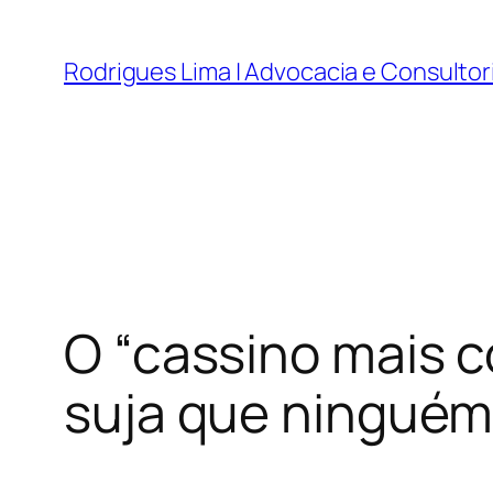
Saltar
para
Rodrigues Lima | Advocacia e Consultori
o
conteúdo
O “cassino mais co
suja que ninguém