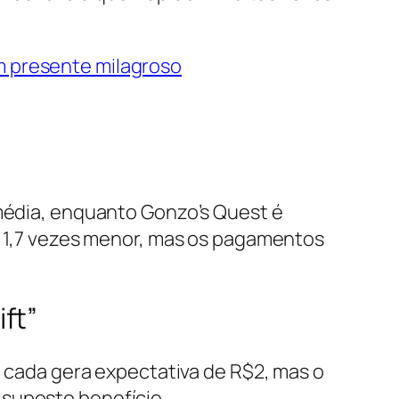
m presente milagroso
 média, enquanto Gonzo’s Quest é
 é 1,7 vezes menor, mas os pagamentos
ft”
0 cada gera expectativa de R$2, mas o
 suposto benefício.