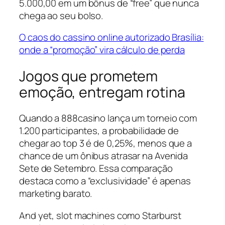
5.000,00 em um bônus de “free” que nunca
chega ao seu bolso.
O caos do cassino online autorizado Brasília:
onde a “promoção” vira cálculo de perda
Jogos que prometem
emoção, entregam rotina
Quando a 888casino lança um torneio com
1.200 participantes, a probabilidade de
chegar ao top 3 é de 0,25%, menos que a
chance de um ônibus atrasar na Avenida
Sete de Setembro. Essa comparação
destaca como a “exclusividade” é apenas
marketing barato.
And yet, slot machines como Starburst