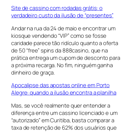
Site de cassino com rodadas grátis: o
verdadeiro custo da ilusão de “presentes”
Andar na rua da 24 de maio e encontrar um
kiosque vendendo “VIP” como se fosse
caridade parece tão ridículo quanto a oferta
de 50 “free” spins da 888casino, que na
prática entrega um cupom de desconto para
a próxima recarga. No fim, ninguém ganha
dinheiro de graça.
Apocalipse das apostas online em Porto
Alegre: quando a ilusão encontra a planilha
Mas, se você realmente quer entender a
diferença entre um cassino licenciado e um
“autorizado” em Curitiba, basta comparar a
taxa de retenção de 62% dos usuários que