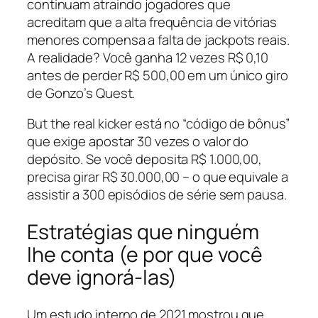
continuam atraindo jogadores que
acreditam que a alta frequência de vitórias
menores compensa a falta de jackpots reais.
A realidade? Você ganha 12 vezes R$ 0,10
antes de perder R$ 500,00 em um único giro
de Gonzo’s Quest.
But the real kicker está no “código de bônus”
que exige apostar 30 vezes o valor do
depósito. Se você deposita R$ 1.000,00,
precisa girar R$ 30.000,00 – o que equivale a
assistir a 300 episódios de série sem pausa.
Estratégias que ninguém
lhe conta (e por que você
deve ignorá‑las)
Um estudo interno de 2021 mostrou que