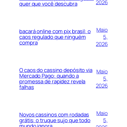
2026
quer que você descubra
Maio
bacará online com pix brasil: o
5,
caos regulado que ninguém
compra
2026
O caos do cassino depósito via
Maio
Mercado Pago: quando a
5,
promessa de rapidez revela
2026
falhas
Maio
Novos cassinos com rodadas
5,
grátis: o truque sujo que todo
mundo ignora