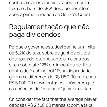
continuam após a primeira aposta com a
taxa de churn de 38% dos que desistem
após a primeira rodada de Gonzo’s Quest.
Regulamentação que não
paga dividendos
Porque o governo estadual define um limite
de 5,2% de taxa sobre os ganhos brutos
dos operadores, enquanto a maioria dos
sites cobre até 12% em impostos ocultos
dentro do “cashing out”. Essa disparidade
gera uma diferença de R$ 1.150,00 para cada
R$ 5.000,00 movimentados – números que
os anúncios de “cashback” jamais revelam.
Or, consider the fact that the average player
deposits R$ 2.300,00 mensais; com a taxa