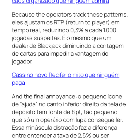
caos organizado que ninguém admira
Because the operators track these patterns,
eles ajustam os RTP (return to player) em
tempo real, reduzindo 0,3% a cada 1.000
jogadas suspeitas. É o mesmo que um
dealer de Blackjack diminuindo a contagem
de cartas para impedir a vantagem do
jogador.
Cassino novo Recife: o mito que ninguém
paga
And the final annoyance: o pequeno ícone
de “ajuda” no canto inferior direito da tela de
depósito tem fonte de 8 pt, tão pequeno
que só um operário com lupa consegue ler.
Essa minúscula distração faz a diferença
entre entender a taxa de 2,5% ou ser