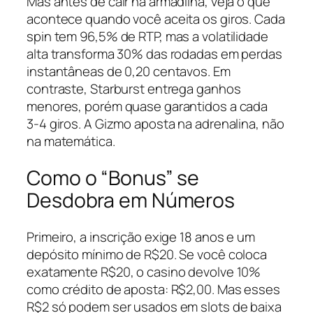
Mas antes de cair na armadilha, veja o que
acontece quando você aceita os giros. Cada
spin tem 96,5% de RTP, mas a volatilidade
alta transforma 30% das rodadas em perdas
instantâneas de 0,20 centavos. Em
contraste, Starburst entrega ganhos
menores, porém quase garantidos a cada
3‑4 giros. A Gizmo aposta na adrenalina, não
na matemática.
Como o “Bonus” se
Desdobra em Números
Primeiro, a inscrição exige 18 anos e um
depósito mínimo de R$20. Se você coloca
exatamente R$20, o casino devolve 10%
como crédito de aposta: R$2,00. Mas esses
R$2 só podem ser usados em slots de baixa