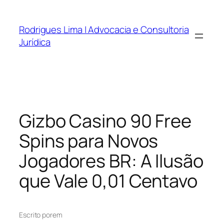
Saltar
para
Rodrigues Lima | Advocacia e Consultoria
o
Jurídica
conteúdo
Gizbo Casino 90 Free
Spins para Novos
Jogadores BR: A Ilusão
que Vale 0,01 Centavo
Escrito por
em