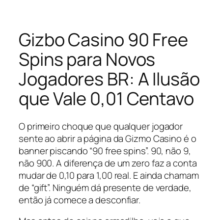
Gizbo Casino 90 Free
Spins para Novos
Jogadores BR: A Ilusão
que Vale 0,01 Centavo
O primeiro choque que qualquer jogador
sente ao abrir a página da Gizmo Casino é o
banner piscando “90 free spins”. 90, não 9,
não 900. A diferença de um zero faz a conta
mudar de 0,10 para 1,00 real. E ainda chamam
de “gift”. Ninguém dá presente de verdade,
então já comece a desconfiar.