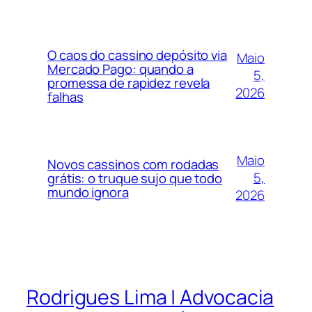
O caos do cassino depósito via
Maio
Mercado Pago: quando a
5,
promessa de rapidez revela
2026
falhas
Maio
Novos cassinos com rodadas
5,
grátis: o truque sujo que todo
mundo ignora
2026
Rodrigues Lima | Advocacia