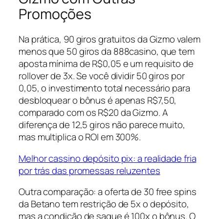
Promoções
Na prática, 90 giros gratuitos da Gizmo valem
menos que 50 giros da 888casino, que tem
aposta mínima de R$0,05 e um requisito de
rollover de 3x. Se você dividir 50 giros por
0,05, o investimento total necessário para
desbloquear o bônus é apenas R$7,50,
comparado com os R$20 da Gizmo. A
diferença de 12,5 giros não parece muito,
mas multiplica o ROI em 300%.
Melhor cassino depósito pix: a realidade fria
por trás das promessas reluzentes
Outra comparação: a oferta de 30 free spins
da Betano tem restrição de 5x o depósito,
mas a condição de saque é 100x o bônus. O