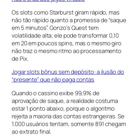
Os slots como Starburst giram rápido, mas
não tão rápido quanto a promessa de “saque
em 5 minutos”. Gonzo’s Quest tem
volatilidade alta; ele pode transformar 0,10
em 20 em poucos spins, mas o mesmo giro
não traz o mesmo ritmo ao processamento
de Pix.
Jogar slots bônus sem depósito: a ilusão do
“presente” que não paga contas
Quando o cassino exibe 99,9% de
aprovação de saque, a realidade costuma
estar 1 ponto abaixo, porque o algoritmo
rejeita a maioria das contas estrangeiras. Se
1.000 usuários tentam, somente 891 chegam
ao extrato final.