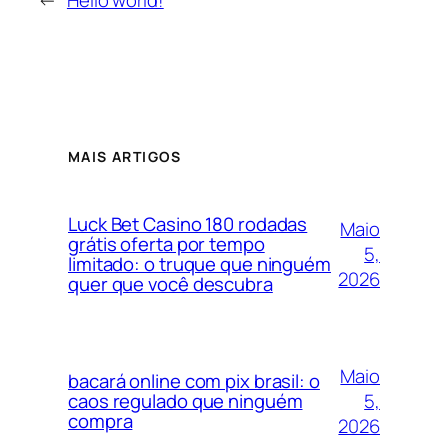
←
Hello world!
MAIS ARTIGOS
Luck Bet Casino 180 rodadas
Maio
grátis oferta por tempo
5,
limitado: o truque que ninguém
2026
quer que você descubra
Maio
bacará online com pix brasil: o
5,
caos regulado que ninguém
compra
2026