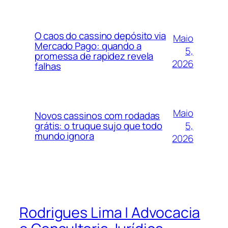
O caos do cassino depósito via
Maio
Mercado Pago: quando a
5,
promessa de rapidez revela
2026
falhas
Maio
Novos cassinos com rodadas
5,
grátis: o truque sujo que todo
mundo ignora
2026
Rodrigues Lima | Advocacia