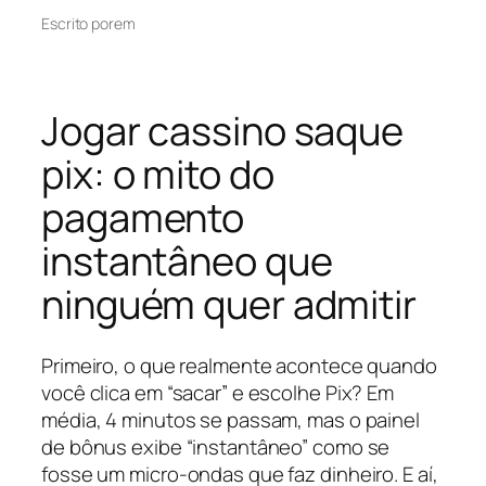
Escrito por
em
Jogar cassino saque
pix: o mito do
pagamento
instantâneo que
ninguém quer admitir
Primeiro, o que realmente acontece quando
você clica em “sacar” e escolhe Pix? Em
média, 4 minutos se passam, mas o painel
de bônus exibe “instantâneo” como se
fosse um micro-ondas que faz dinheiro. E aí,