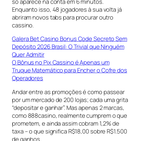
só aparece na conta em 6 minutos.
Enquanto isso, 48 jogadores à sua volta já
abriram novos tabs para procurar outro
cassino.
Galera Bet Casino Bonus Code Secreto Sem
Depósito 2026 Brasil: O Trivial que Ninguém
Quer Admitir
O Bônus no Pix Cassino é Apenas um
Truque Matemático para Encher o Cofre dos
Operadores
Andar entre as promoções é como passear
por um mercado de 200 lojas; cada uma grita
“depositar e ganhar”. Mas apenas 2 marcas,
como 888casino, realmente cumprem o que
prometem, e ainda assim cobram 1,2% de
taxa – o que significa R$18,00 sobre R$1.500
de ganhos.