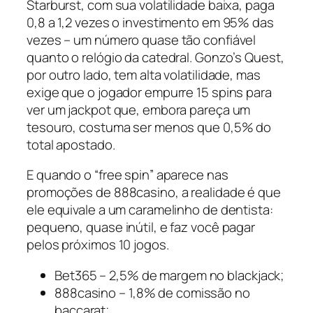
Starburst, com sua volatilidade baixa, paga
0,8 a 1,2 vezes o investimento em 95% das
vezes – um número quase tão confiável
quanto o relógio da catedral. Gonzo’s Quest,
por outro lado, tem alta volatilidade, mas
exige que o jogador empurre 15 spins para
ver um jackpot que, embora pareça um
tesouro, costuma ser menos que 0,5% do
total apostado.
E quando o “free spin” aparece nas
promoções de 888casino, a realidade é que
ele equivale a um caramelinho de dentista:
pequeno, quase inútil, e faz você pagar
pelos próximos 10 jogos.
Bet365 – 2,5% de margem no blackjack;
888casino – 1,8% de comissão no
baccarat;