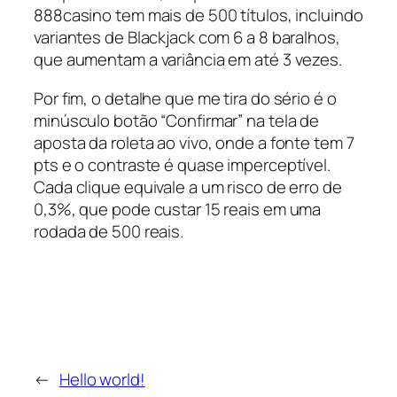
888casino tem mais de 500 títulos, incluindo
variantes de Blackjack com 6 a 8 baralhos,
que aumentam a variância em até 3 vezes.
Por fim, o detalhe que me tira do sério é o
minúsculo botão “Confirmar” na tela de
aposta da roleta ao vivo, onde a fonte tem 7
pts e o contraste é quase imperceptível.
Cada clique equivale a um risco de erro de
0,3%, que pode custar 15 reais em uma
rodada de 500 reais.
←
Hello world!