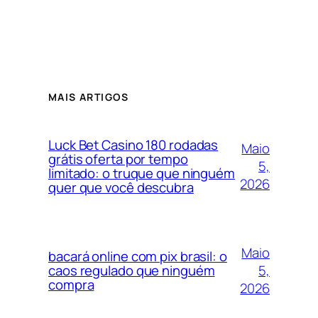
MAIS ARTIGOS
Luck Bet Casino 180 rodadas
Maio
grátis oferta por tempo
5,
limitado: o truque que ninguém
2026
quer que você descubra
Maio
bacará online com pix brasil: o
5,
caos regulado que ninguém
compra
2026