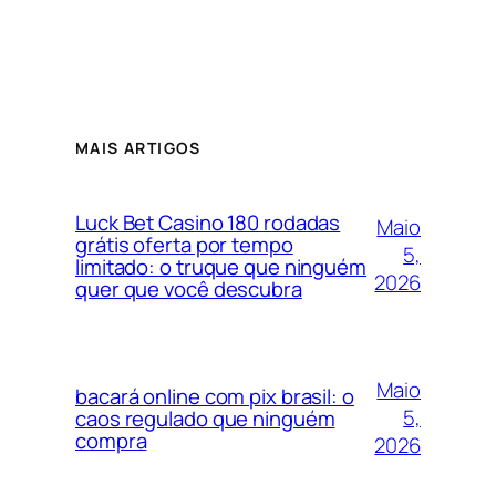
MAIS ARTIGOS
Luck Bet Casino 180 rodadas
Maio
grátis oferta por tempo
5,
limitado: o truque que ninguém
2026
quer que você descubra
Maio
bacará online com pix brasil: o
5,
caos regulado que ninguém
compra
2026