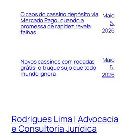
O caos do cassino depósito via
Maio
Mercado Pago: quando a
5,
promessa de rapidez revela
2026
falhas
Maio
Novos cassinos com rodadas
5,
grátis: o truque sujo que todo
mundo ignora
2026
Rodrigues Lima | Advocacia
e Consultoria Jurídica