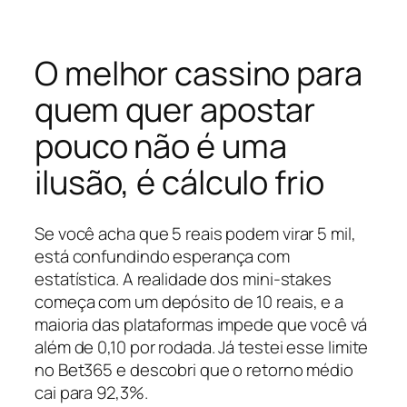
O melhor cassino para
quem quer apostar
pouco não é uma
ilusão, é cálculo frio
Se você acha que 5 reais podem virar 5 mil,
está confundindo esperança com
estatística. A realidade dos mini‑stakes
começa com um depósito de 10 reais, e a
maioria das plataformas impede que você vá
além de 0,10 por rodada. Já testei esse limite
no Bet365 e descobri que o retorno médio
cai para 92,3%.