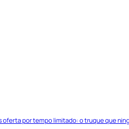
s oferta por tempo limitado: o truque que ni