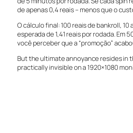
de 5 minutos por rodada. Se cada spin r
de apenas 0,4 reais – menos que o cust
O cálculo final: 100 reais de bankroll, 
esperada de 1,41 reais por rodada. Em 5
você perceber que a “promoção” acabo
But the ultimate annoyance resides in th
practically invisible on a 1920×1080 mon