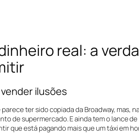
dinheiro real: a verd
itir
 vender ilusões
parece ter sido copiada da Broadway, mas, na
to de supermercado. E ainda tem o lance de 
ntir que está pagando mais que um táxi em hor