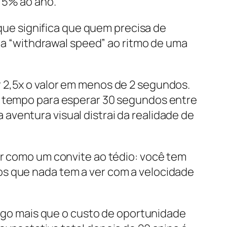
,5% ao ano.
 que significa que quem precisa de
r a “withdrawal speed” ao ritmo de uma
 2,5x o valor em menos de 2 segundos.
em tempo para esperar 30 segundos entre
ventura visual distrai da realidade de
ar como um convite ao tédio: você tem
os que nada tem a ver com a velocidade
 algo mais que o custo de oportunidade