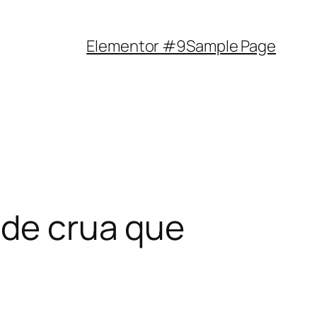
Elementor #9
Sample Page
ade crua que