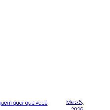
Maio 5,
nguém quer que você
2026