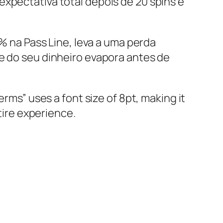
expectativa total depois de 20 spins é
1% na Pass Line, leva a uma perda
de do seu dinheiro evapora antes de
erms” uses a font size of 8pt, making it
tire experience.