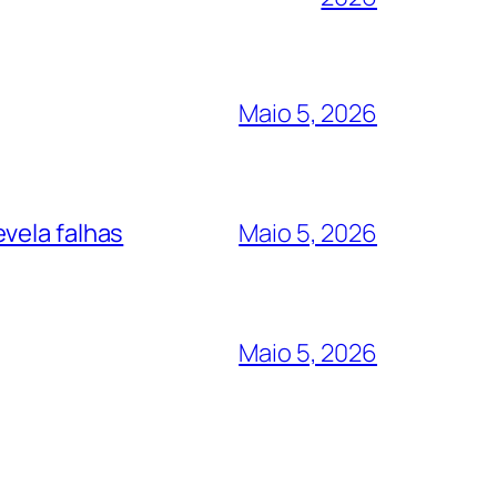
Maio 5, 2026
vela falhas
Maio 5, 2026
Maio 5, 2026