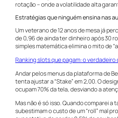
rotação – onde a volatilidade alta gara
Estratégias que ninguém ensina nas au
Um veterano de 12 anos de mesa já perc
de 0,96 de ainda ter dinheiro após 30 r
simples matemática elimina o mito de “a
Ranking slots que pagam: o verdadeiro 
Andar pelos menus da plataforma de Betf
tenta ajustar a “Stake” em 2,00. O desi
ocupam 70% da tela, desviando a atenç
Mas não é só isso. Quando comparei a ta
subestimam o custo de um “roll” mal pr