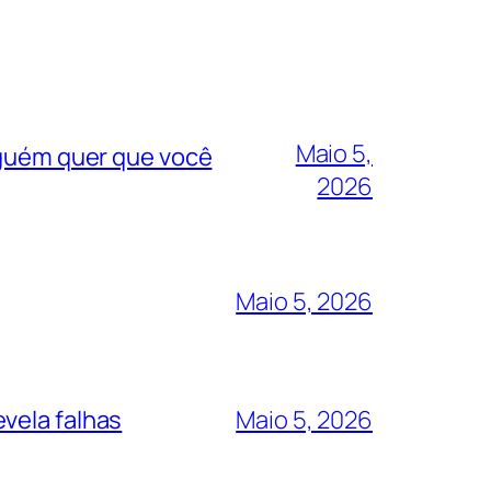
Maio 5,
nguém quer que você
2026
Maio 5, 2026
vela falhas
Maio 5, 2026