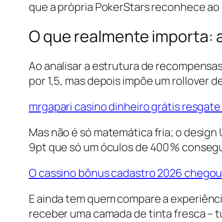
que a própria PokerStars reconhece ao li
O que realmente importa:
Ao analisar a estrutura de recompensas
por 1,5, mas depois impõe um rollover d
mrgapari casino dinheiro grátis resgate
Mas não é só matemática fria; o desig
9pt que só um óculos de 400 % consegu
O cassino bônus cadastro 2026 chegou 
E ainda tem quem compare a experiência
receber uma camada de tinta fresca – t