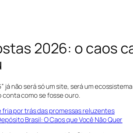
ostas 2026: o caos c
u
 já não será só um site, será um ecossistema 
o conta como se fosse ouro.
e fria por trás das promessas reluzentes
epósito Brasil: O Caos que Você Não Quer