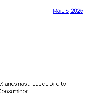
Maio 5, 2026
e) anos nas áreas de Direito
o Consumidor.