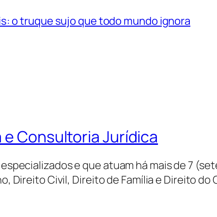
s: o truque sujo que todo mundo ignora
 e Consultoria Jurídica
s especializados e que atuam há mais de 7 (set
o, Direito Civil, Direito de Família e Direito d