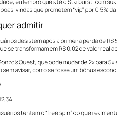
ade, eu lembro que até o Starburst, com sua 
oas‑vindas que prometem “vip” por 0,5% da b
uer admitir
uários desistem após a primeira perda de R$
e se transformam em R$ 0,02 de valor real apó
Gonzo’s Quest, que pode mudar de 2x para 5x 
co sem avisar, como se fosse um bônus escond
s
12,34
usuários tentam o “free spin” do que realmen