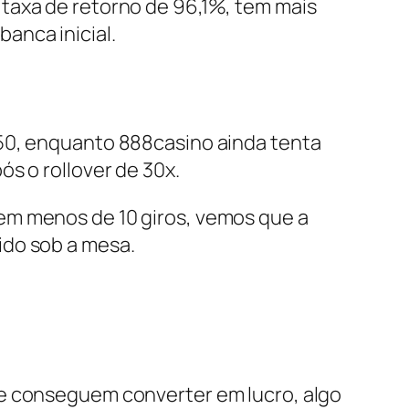
taxa de retorno de 96,1%, tem mais
anca inicial.
 50, enquanto 888casino ainda tenta
s o rollover de 30x.
em menos de 10 giros, vemos que a
ido sob a mesa.
te conseguem converter em lucro, algo