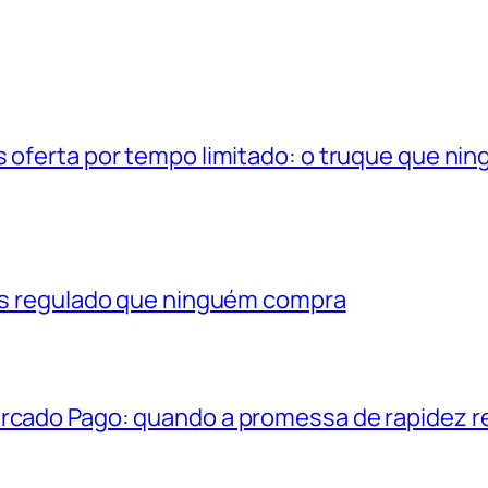
s oferta por tempo limitado: o truque que ni
aos regulado que ninguém compra
ercado Pago: quando a promessa de rapidez re