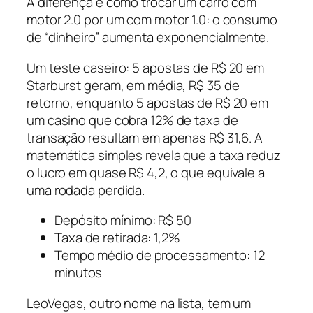
A diferença é como trocar um carro com
motor 2.0 por um com motor 1.0: o consumo
de “dinheiro” aumenta exponencialmente.
Um teste caseiro: 5 apostas de R$ 20 em
Starburst geram, em média, R$ 35 de
retorno, enquanto 5 apostas de R$ 20 em
um casino que cobra 12% de taxa de
transação resultam em apenas R$ 31,6. A
matemática simples revela que a taxa reduz
o lucro em quase R$ 4,2, o que equivale a
uma rodada perdida.
Depósito mínimo: R$ 50
Taxa de retirada: 1,2%
Tempo médio de processamento: 12
minutos
LeoVegas, outro nome na lista, tem um