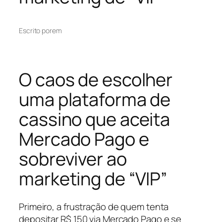
Escrito por
em
O caos de escolher
uma plataforma de
cassino que aceita
Mercado Pago e
sobreviver ao
marketing de “VIP”
Primeiro, a frustração de quem tenta
depositar R$ 150 via Mercado Pago e se