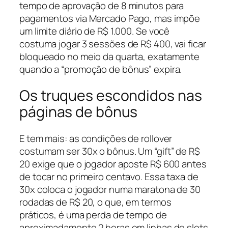
tempo de aprovação de 8 minutos para
pagamentos via Mercado Pago, mas impõe
um limite diário de R$ 1.000. Se você
costuma jogar 3 sessões de R$ 400, vai ficar
bloqueado no meio da quarta, exatamente
quando a “promoção de bônus” expira.
Os truques escondidos nas
páginas de bônus
E tem mais: as condições de rollover
costumam ser 30x o bônus. Um “gift” de R$
20 exige que o jogador aposte R$ 600 antes
de tocar no primeiro centavo. Essa taxa de
30x coloca o jogador numa maratona de 30
rodadas de R$ 20, o que, em termos
práticos, é uma perda de tempo de
aproximadamente 2 horas em linhas de slots