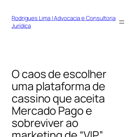
Saltar
para
Rodrigues Lima | Advocacia e Consultoria
o
Jurídica
conteúdo
O caos de escolher
uma plataforma de
cassino que aceita
Mercado Pago e
sobreviver ao
marketing de “VIP”