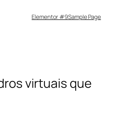
Elementor #9
Sample Page
dros virtuais que