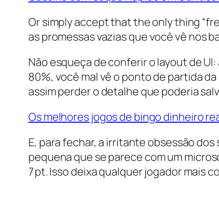
Or simply accept that the only thing “fre
as promessas vazias que você vê nos ba
Não esqueça de conferir o layout de UI:
80%, você mal vê o ponto de partida da 
assim perder o detalhe que poderia salv
Os melhores jogos de bingo dinheiro re
E, para fechar, a irritante obsessão do
pequena que se parece com um microscop
7 pt. Isso deixa qualquer jogador mais c