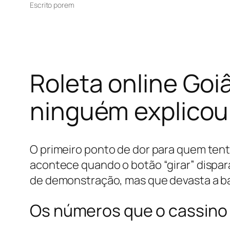
Escrito por
em
Roleta online Goiâ
ninguém explicou
O primeiro ponto de dor para quem tenta
acontece quando o botão “girar” dispa
de demonstração, mas que devasta a ban
Os números que o cassino 