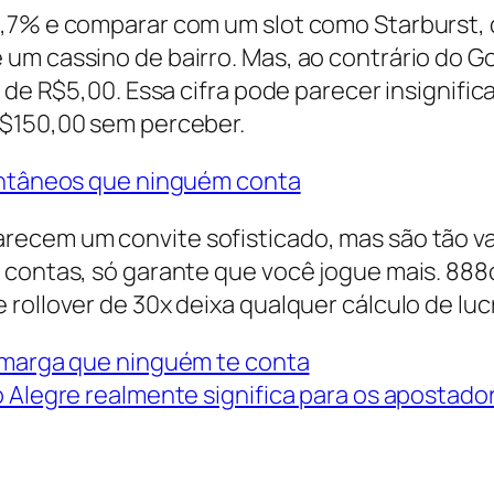
,7% e comparar com um slot como Starburst, q
um cassino de bairro. Mas, ao contrário do Go
a de R$5,00. Essa cifra pode parecer insignif
R$150,00 sem perceber.
tantâneos que ninguém conta
recem um convite sofisticado, mas são tão va
 contas, só garante que você jogue mais. 888
rollover de 30x deixa qualquer cálculo de lucr
 amarga que ninguém te conta
o Alegre realmente significa para os apostado