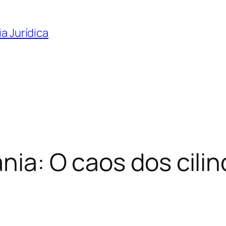
a Jurídica
nia: O caos dos cilin