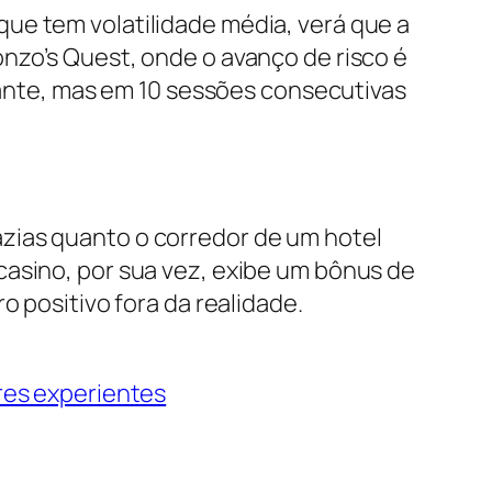
ue tem volatilidade média, verá que a
nzo’s Quest, onde o avanço de risco é
icante, mas em 10 sessões consecutivas
zias quanto o corredor de um hotel
casino, por sua vez, exibe um bônus de
o positivo fora da realidade.
res experientes