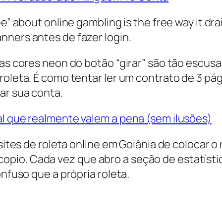
e” about online gambling is the free way it dra
nners antes de fazer login.
 as cores neon do botão “girar” são tão escu
roleta. É como tentar ler um contrato de 3 p
ar sua conta.
al que realmente valem a pena (sem ilusões)
s sites de roleta online em Goiânia de colocar
io. Cada vez que abro a seção de estatística
onfuso que a própria roleta.