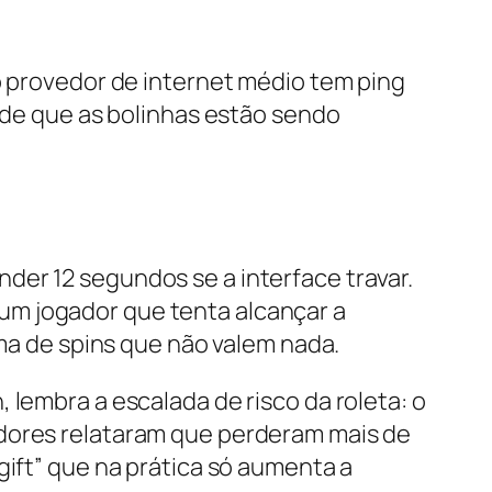
o provedor de internet médio tem ping
o de que as bolinhas estão sendo
der 12 segundos se a interface travar.
um jogador que tenta alcançar a
rma de spins que não valem nada.
 lembra a escalada de risco da roleta: o
adores relataram que perderam mais de
gift” que na prática só aumenta a