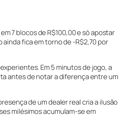
 em 7 blocos de R$100,00 e só apostar
o ainda fica em torno de -R$2,70 por
 experientes. Em 5 minutos de jogo, a
ota antes de notar a diferença entre um
presença de um dealer real cria a ilusão
 esses milésimos acumulam-se em