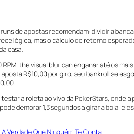
óruns de apostas recomendam: dividir a banca
arece lógica, mas o cálculo de retorno esperad
da casa.
 RPM, the visual blur can enganar até os mais
 aposta R$10,00 por giro, seu bankroll se esg
0,00.
 testar a roleta ao vivo da PokerStars, onde a 
r pode demorar 1,3 segundos a girar a bola, e
: A Verdade Que Ninguém Te Conta