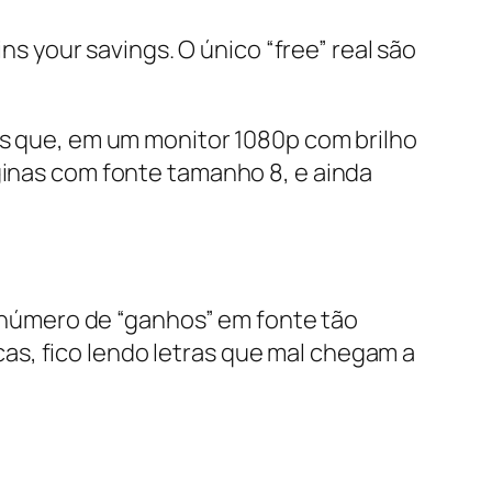
ins your savings. O único “free” real são
sas que, em um monitor 1080p com brilho
áginas com fonte tamanho 8, e ainda
 o número de “ganhos” em fonte tão
s, fico lendo letras que mal chegam a