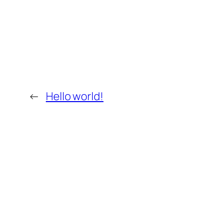
←
Hello world!