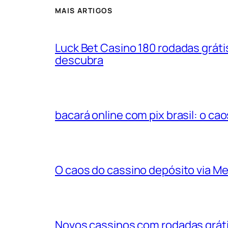
MAIS ARTIGOS
Luck Bet Casino 180 rodadas gráti
descubra
bacará online com pix brasil: o c
O caos do cassino depósito via M
Novos cassinos com rodadas gráti