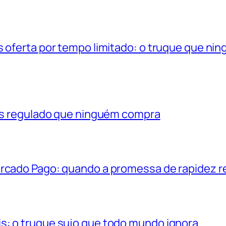
s oferta por tempo limitado: o truque que ni
aos regulado que ninguém compra
ercado Pago: quando a promessa de rapidez re
s: o truque sujo que todo mundo ignora