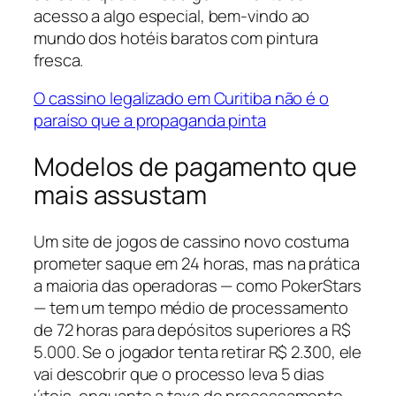
acesso a algo especial, bem-vindo ao
mundo dos hotéis baratos com pintura
fresca.
O cassino legalizado em Curitiba não é o
paraíso que a propaganda pinta
Modelos de pagamento que
mais assustam
Um site de jogos de cassino novo costuma
prometer saque em 24 horas, mas na prática
a maioria das operadoras — como PokerStars
— tem um tempo médio de processamento
de 72 horas para depósitos superiores a R$
5.000. Se o jogador tenta retirar R$ 2.300, ele
vai descobrir que o processo leva 5 dias
úteis, enquanto a taxa de processamento