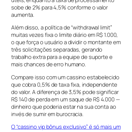
sobe de 2% para 4,5% conforme o valor
aumenta.
Além disso, a política de “withdrawal limit”
muitas vezes fixa o limite diário em R$ 1.000,
o que força o usuário a dividir o montante em
três solicitações separadas, gerando
trabalho extra para a equipe de suporte e
mais chances de erro humano.
Compare isso com um cassino estabelecido
que cobra 0,5% de taxa fixa, independente
do valor. A diferença de 3,5% pode significar
R$ 140 de perda em um saque de R$ 4.000 —
dinheiro que poderia estar na sua conta ao
invés de sumir em burocracia.
O “cassino vip bônus exclusivo” é só mais um