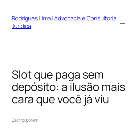
Saltar
para
Rodrigues Lima | Advocacia e Consultoria
o
Jurídica
conteúdo
Slot que paga sem
depósito: a ilusão mais
cara que você já viu
Escrito por
em