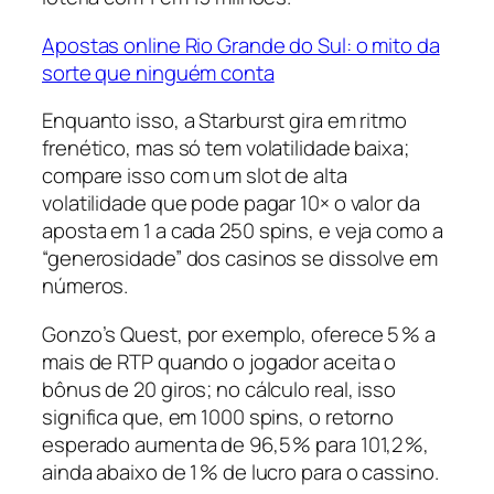
Apostas online Rio Grande do Sul: o mito da
sorte que ninguém conta
Enquanto isso, a Starburst gira em ritmo
frenético, mas só tem volatilidade baixa;
compare isso com um slot de alta
volatilidade que pode pagar 10× o valor da
aposta em 1 a cada 250 spins, e veja como a
“generosidade” dos casinos se dissolve em
números.
Gonzo’s Quest, por exemplo, oferece 5 % a
mais de RTP quando o jogador aceita o
bônus de 20 giros; no cálculo real, isso
significa que, em 1000 spins, o retorno
esperado aumenta de 96,5 % para 101,2 %,
ainda abaixo de 1 % de lucro para o cassino.