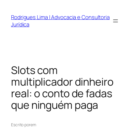
Saltar
para
Rodrigues Lima | Advocacia e Consultoria
o
Jurídica
conteúdo
Slots com
multiplicador dinheiro
real: o conto de fadas
que ninguém paga
Escrito por
em