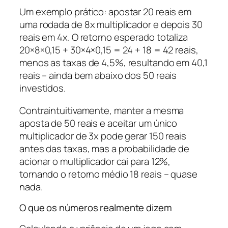
Um exemplo prático: apostar 20 reais em
uma rodada de 8x multiplicador e depois 30
reais em 4x. O retorno esperado totaliza
20×8×0,15 + 30×4×0,15 = 24 + 18 = 42 reais,
menos as taxas de 4,5%, resultando em 40,1
reais – ainda bem abaixo dos 50 reais
investidos.
Contraintuitivamente, manter a mesma
aposta de 50 reais e aceitar um único
multiplicador de 3x pode gerar 150 reais
antes das taxas, mas a probabilidade de
acionar o multiplicador cai para 12%,
tornando o retorno médio 18 reais – quase
nada.
O que os números realmente dizem