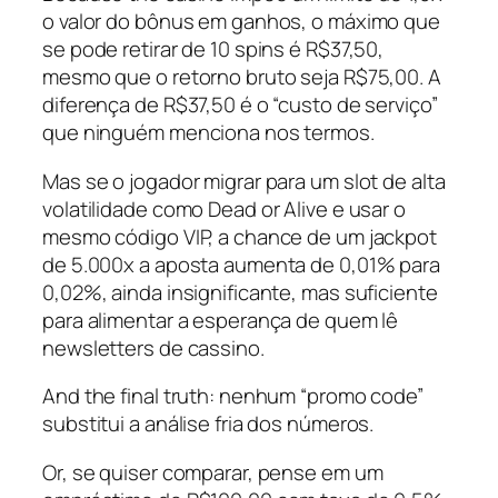
o valor do bônus em ganhos, o máximo que
se pode retirar de 10 spins é R$37,50,
mesmo que o retorno bruto seja R$75,00. A
diferença de R$37,50 é o “custo de serviço”
que ninguém menciona nos termos.
Mas se o jogador migrar para um slot de alta
volatilidade como Dead or Alive e usar o
mesmo código VIP, a chance de um jackpot
de 5.000x a aposta aumenta de 0,01% para
0,02%, ainda insignificante, mas suficiente
para alimentar a esperança de quem lê
newsletters de cassino.
And the final truth: nenhum “promo code”
substitui a análise fria dos números.
Or, se quiser comparar, pense em um