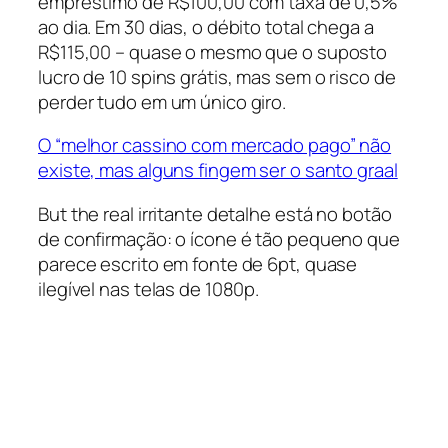
empréstimo de R$100,00 com taxa de 0,5%
ao dia. Em 30 dias, o débito total chega a
R$115,00 – quase o mesmo que o suposto
lucro de 10 spins grátis, mas sem o risco de
perder tudo em um único giro.
O “melhor cassino com mercado pago” não
existe, mas alguns fingem ser o santo graal
But the real irritante detalhe está no botão
de confirmação: o ícone é tão pequeno que
parece escrito em fonte de 6pt, quase
ilegível nas telas de 1080p.