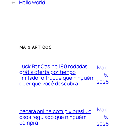
←
Hello world!
MAIS ARTIGOS
Luck Bet Casino 180 rodadas
Maio
grátis oferta por tempo
5,
limitado: o truque que ninguém
2026
quer que você descubra
Maio
bacará online com pix brasil: o
5,
caos regulado que ninguém
compra
2026