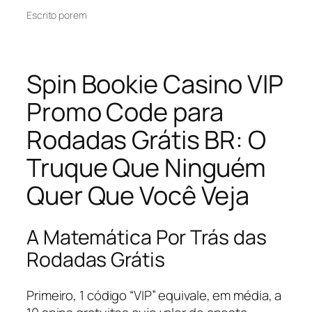
Escrito por
em
Spin Bookie Casino VIP
Promo Code para
Rodadas Grátis BR: O
Truque Que Ninguém
Quer Que Você Veja
A Matemática Por Trás das
Rodadas Grátis
Primeiro, 1 código “VIP” equivale, em média, a