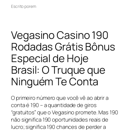
Escrito por
em
Vegasino Casino 190
Rodadas Grátis Bônus
Especial de Hoje
Brasil: O Truque que
Ninguém Te Conta
O primeiro número que você vê ao abrir a
conta é 190 – a quantidade de giros
“gratuitos” que o Vegasino promete. Mas 190
não significa 190 oportunidades reais de
lucro; significa 190 chances de perder a