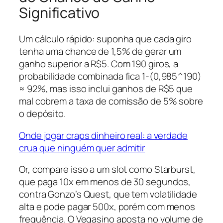
Significativo
Um cálculo rápido: suponha que cada giro
tenha uma chance de 1,5% de gerar um
ganho superior a R$5. Com 190 giros, a
probabilidade combinada fica 1‑(0,985^190)
≈ 92%, mas isso inclui ganhos de R$5 que
mal cobrem a taxa de comissão de 5% sobre
o depósito.
Onde jogar craps dinheiro real: a verdade
crua que ninguém quer admitir
Or, compare isso a um slot como Starburst,
que paga 10x em menos de 30 segundos,
contra Gonzo’s Quest, que tem volatilidade
alta e pode pagar 500x, porém com menos
frequência. O Vegasino aposta no volume de