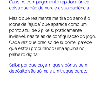
Cassino com pagamento rápido: a única
coisa que não demora é a sua paciência
Mas o que realmente me tira do sério é o
ícone de “ajuda” que aparece como um
ponto azul de 2 pixels, praticamente
invisível, nas telas de configuração do jogo.
Cada vez que preciso de suporte, parece
que estou procurando uma agulha no
palheiro digital.
Saiba por que caça-níqueis bônus sem
depósito são só mais um truque barato