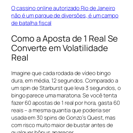
O cassino online autorizado Rio de Janeiro
não é um parque de diversões, é um campo
de batalha fiscal
Como a Aposta de 1 Real Se
Converte em Volatilidade
Real
Imagine que cada rodada de vídeo bingo
dura, em média, 12 segundos. Comparado a
um spin de Starburst que leva 3 segundos, o
bingo parece uma maratona. Se você tenta
fazer 60 apostas de 1 real por hora, gasta 60
reais – a mesma quantia que poderia ser
usada em 30 spins de Gonzo’s Quest, mas
com risco muito maior de bustar antes de
qualquer bônus aparecer.