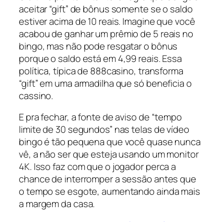
aceitar “gift” de bônus somente se o saldo
estiver acima de 10 reais. Imagine que você
acabou de ganhar um prêmio de 5 reais no
bingo, mas não pode resgatar o bônus
porque o saldo está em 4,99 reais. Essa
política, típica de 888casino, transforma
“gift” em uma armadilha que só beneficia o
cassino.
E pra fechar, a fonte de aviso de “tempo
limite de 30 segundos” nas telas de vídeo
bingo é tão pequena que você quase nunca
vê, a não ser que esteja usando um monitor
4K. Isso faz com que o jogador perca a
chance de interromper a sessão antes que
o tempo se esgote, aumentando ainda mais
a margem da casa.