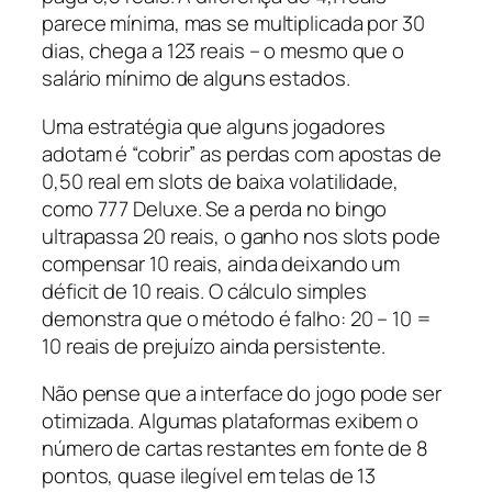
parece mínima, mas se multiplicada por 30
dias, chega a 123 reais – o mesmo que o
salário mínimo de alguns estados.
Uma estratégia que alguns jogadores
adotam é “cobrir” as perdas com apostas de
0,50 real em slots de baixa volatilidade,
como 777 Deluxe. Se a perda no bingo
ultrapassa 20 reais, o ganho nos slots pode
compensar 10 reais, ainda deixando um
déficit de 10 reais. O cálculo simples
demonstra que o método é falho: 20 – 10 =
10 reais de prejuízo ainda persistente.
Não pense que a interface do jogo pode ser
otimizada. Algumas plataformas exibem o
número de cartas restantes em fonte de 8
pontos, quase ilegível em telas de 13